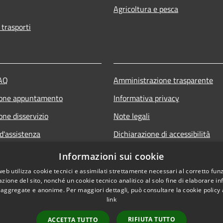
Agricoltura e pesca
 trasporti
FAQ
Amministrazione trasparente
ione appuntamento
Informativa privacy
one disservizio
Note legali
d'assistenza
Dichiarazione di accessibilità
Piano di miglioramento del sito e
Informazioni sui cookie
servizi
web utilizza cookie tecnici e assimilati strettamente necessari al corretto fu
azione del sito, nonché un cookie tecnico analitico al solo fine di elaborare i
, aggregate e anonime. Per maggiori dettagli, può consultare la cookie policy
link
RIFIUTA TUTTO
ACCETTA TUTTO