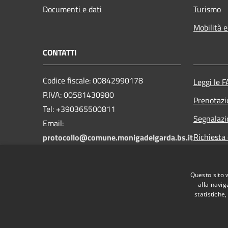
Documenti e dati
Turismo
Mobilità e
CONTATTI
Codice fiscale: 00842990178
Leggi le 
P.IVA: 00581430980
Prenotaz
Tel: +390365500811
Segnalazi
Email:
Richiesta 
protocollo@comune.monigadelgarda.bs.it
PEC:
protocollo@pec.comune.monigadelgarda.bs.it
Questo sito 
alla navig
statistiche