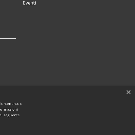
Eventi
×
 dei
nzionamento e
nformazioni
 al seguente