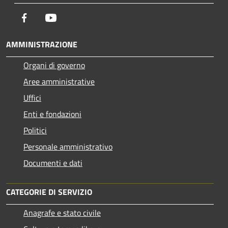
Facebook
Youtube
AMMINISTRAZIONE
Organi di governo
Aree amministrative
Uffici
Enti e fondazioni
Politici
Personale amministrativo
Documenti e dati
CATEGORIE DI SERVIZIO
Anagrafe e stato civile