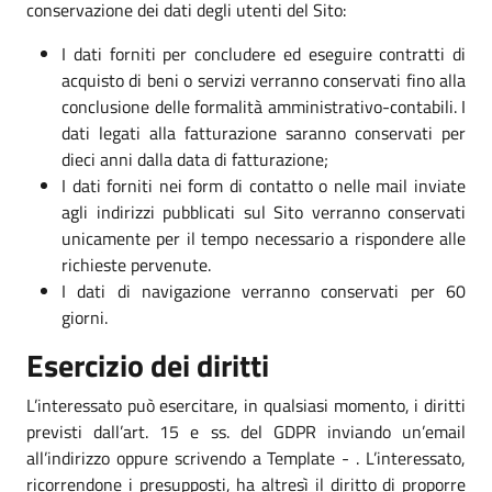
conservazione dei dati degli utenti del Sito:
I dati forniti per concludere ed eseguire contratti di
acquisto di beni o servizi verranno conservati fino alla
conclusione delle formalità amministrativo-contabili. I
dati legati alla fatturazione saranno conservati per
dieci anni dalla data di fatturazione;
I dati forniti nei form di contatto o nelle mail inviate
agli indirizzi pubblicati sul Sito verranno conservati
unicamente per il tempo necessario a rispondere alle
richieste pervenute.
I dati di navigazione verranno conservati per 60
giorni.
Esercizio dei diritti
L’interessato può esercitare, in qualsiasi momento, i diritti
previsti dall’art. 15 e ss. del GDPR inviando un’email
all’indirizzo oppure scrivendo a Template - . L’interessato,
ricorrendone i presupposti, ha altresì il diritto di proporre