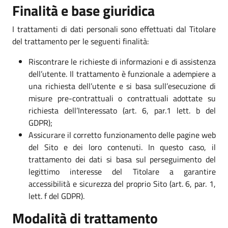
Finalità e base giuridica
I trattamenti di dati personali sono effettuati dal Titolare
del trattamento per le seguenti finalità:
Riscontrare le richieste di informazioni e di assistenza
dell’utente. Il trattamento è funzionale a adempiere a
una richiesta dell’utente e si basa sull’esecuzione di
misure pre-contrattuali o contrattuali adottate su
richiesta dell’Interessato (art. 6, par.1 lett. b del
GDPR);
Assicurare il corretto funzionamento delle pagine web
del Sito e dei loro contenuti. In questo caso, il
trattamento dei dati si basa sul perseguimento del
legittimo interesse del Titolare a garantire
accessibilità e sicurezza del proprio Sito (art. 6, par. 1,
lett. f del GDPR).
Modalità di trattamento