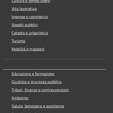
Cultura e tempo libero
Vita lavorativa
Imprese e commercio
Appalti pubblici
Catasto e urbanistica
Turismo
Mobilità e trasporti
Educazione e formazione
Giustizia e sicurezza pubblica
Tributi, finanze e contravvenzioni
Ambiente
Salute, benessere e assistenza