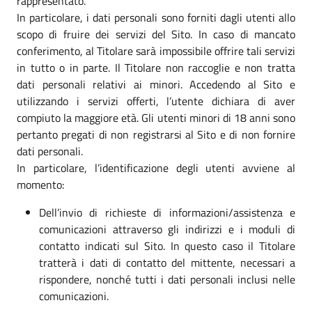
rappresentato.
In particolare, i dati personali sono forniti dagli utenti allo
scopo di fruire dei servizi del Sito. In caso di mancato
conferimento, al Titolare sarà impossibile offrire tali servizi
in tutto o in parte. Il Titolare non raccoglie e non tratta
dati personali relativi ai minori. Accedendo al Sito e
utilizzando i servizi offerti, l’utente dichiara di aver
compiuto la maggiore età. Gli utenti minori di 18 anni sono
pertanto pregati di non registrarsi al Sito e di non fornire
dati personali.
In particolare, l’identificazione degli utenti avviene al
momento:
Dell’invio di richieste di informazioni/assistenza e
comunicazioni attraverso gli indirizzi e i moduli di
contatto indicati sul Sito. In questo caso il Titolare
tratterà i dati di contatto del mittente, necessari a
rispondere, nonché tutti i dati personali inclusi nelle
comunicazioni.