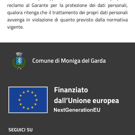
reclamo al Garante per la protezione dei dati personali,
qualora ritenga che il trattamento dei propri dati personali
avvenga in violazione di quanto previsto dalla normativa
vigente.
Comune di Moniga del Garda
SEGUICI SU