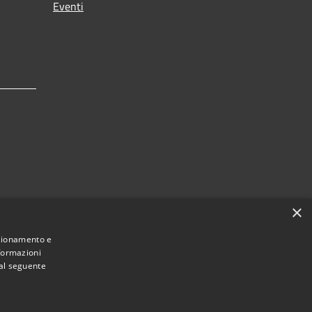
Eventi
×
 dei
nzionamento e
nformazioni
 al seguente