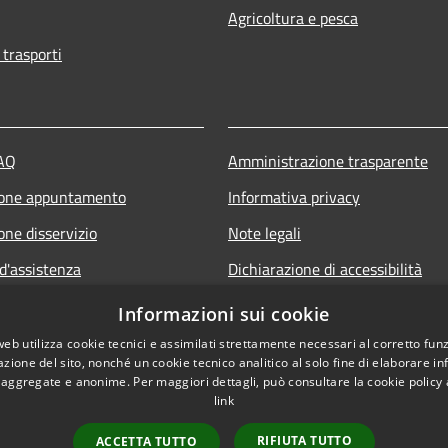
Agricoltura e pesca
 trasporti
FAQ
Amministrazione trasparente
ione appuntamento
Informativa privacy
one disservizio
Note legali
d'assistenza
Dichiarazione di accessibilità
Piano di miglioramento del sito e
Informazioni sui cookie
servizi
web utilizza cookie tecnici e assimilati strettamente necessari al corretto fu
azione del sito, nonché un cookie tecnico analitico al solo fine di elaborare i
, aggregate e anonime. Per maggiori dettagli, può consultare la cookie policy
link
RIFIUTA TUTTO
ACCETTA TUTTO