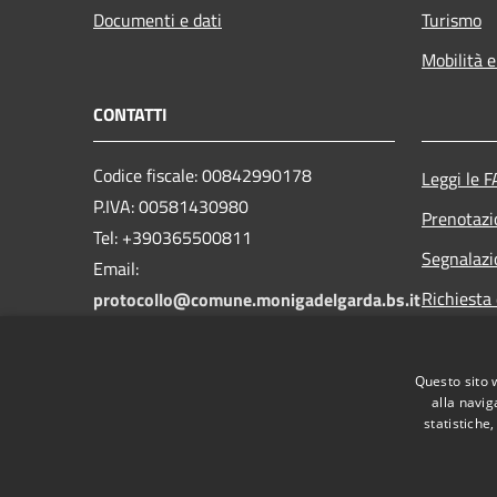
Documenti e dati
Turismo
Mobilità e
CONTATTI
Codice fiscale: 00842990178
Leggi le 
P.IVA: 00581430980
Prenotaz
Tel: +390365500811
Segnalazi
Email:
Richiesta 
protocollo@comune.monigadelgarda.bs.it
PEC:
protocollo@pec.comune.monigadelgarda.bs.it
Questo sito 
alla navig
statistiche